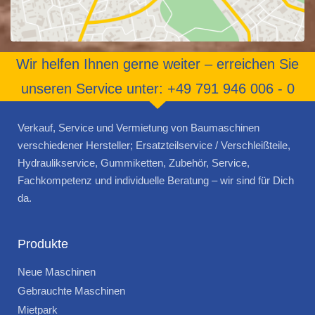
Wir helfen Ihnen gerne weiter – erreichen Sie
unseren Service unter: +49 791 946 006 - 0
Verkauf, Service und Vermietung von Baumaschinen
verschiedener Hersteller; Ersatzteilservice / Verschleißteile,
Hydraulikservice, Gummiketten, Zubehör, Service,
Fachkompetenz und individuelle Beratung – wir sind für Dich
da.
Produkte
Neue Maschinen
Gebrauchte Maschinen
Mietpark