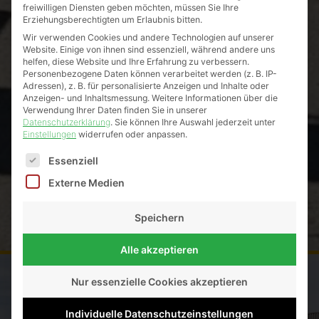
freiwilligen Diensten geben möchten, müssen Sie Ihre
Erziehungsberechtigten um Erlaubnis bitten.
Wir verwenden Cookies und andere Technologien auf unserer
Website. Einige von ihnen sind essenziell, während andere uns
helfen, diese Website und Ihre Erfahrung zu verbessern.
Personenbezogene Daten können verarbeitet werden (z. B. IP-
Adressen), z. B. für personalisierte Anzeigen und Inhalte oder
Anzeigen- und Inhaltsmessung.
Weitere Informationen über die
Verwendung Ihrer Daten finden Sie in unserer
Datenschutzerklärung
.
Sie können Ihre Auswahl jederzeit unter
Einstellungen
widerrufen oder anpassen.
Es folgt eine Liste der Service-Gruppen, für die eine Einw
Essenziell
Externe Medien
Speichern
Alle akzeptieren
Nur essenzielle Cookies akzeptieren
Egal ob Bagger, Lader, Dumper,
Individuelle Datenschutzeinstellungen
Walzen oder Kleingeräte