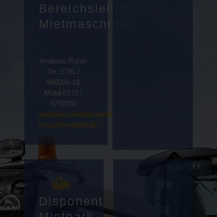
Bereichsleitung
Mietmaschinen
Andreas Rühle
Tel. 0791 /
946006-16
Mobil 0172 /
8797060
andreas.ruehle@ruehle-
maschinenpark.de
Disponent
Mietpark