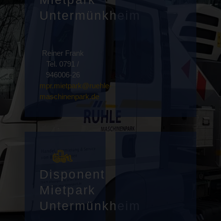
Untermünkheim
Reiner Frank
Tel. 0791 /
946006-26
mpr.mietpark@ruehle-
maschinenpark.de
Disponent
Mietpark
Untermünkheim