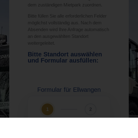
dem zuständigen Mietpark zuordnen.
Bitte füllen Sie alle erforderlichen Felder
möglichst vollständig aus. Nach dem
Absenden wird Ihre Anfrage automatisch
an den ausgewählten Standort
weitergeleitet.
Bitte Standort auswählen
und Formular ausfüllen:
ELLWANGEN
Formular für Ellwangen
1
2
Firma