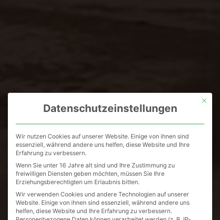
Mit die
Datenschutzeinstellungen
Wir nutzen Cookies auf unserer Website. Einige von ihnen sind
essenziell, während andere uns helfen, diese Website und Ihre
Erfahrung zu verbessern.
Wenn Sie unter 16 Jahre alt sind und Ihre Zustimmung zu
freiwilligen Diensten geben möchten, müssen Sie Ihre
Erziehungsberechtigten um Erlaubnis bitten.
Wir verwenden Cookies und andere Technologien auf unserer
Website. Einige von ihnen sind essenziell, während andere uns
helfen, diese Website und Ihre Erfahrung zu verbessern.
Personenbezogene Daten können verarbeitet werden (z. B. IP-