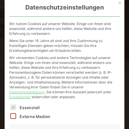
Mit die
Datenschutzeinstellungen
Wir nutzen Cookies auf unserer Website. Einige von ihnen sind
essenziell, während andere uns helfen, diese Website und Ihre
Erfahrung zu verbessern.
Wenn Sie unter 16 Jahre alt sind und Ihre Zustimmung zu
freiwilligen Diensten geben möchten, müssen Sie Ihre
Erziehungsberechtigten um Erlaubnis bitten.
Wir verwenden Cookies und andere Technologien auf unserer
Website. Einige von ihnen sind essenziell, während andere uns
helfen, diese Website und Ihre Erfahrung zu verbessern.
Personenbezogene Daten können verarbeitet werden (z. B. IP-
Adressen), z. B. für personalisierte Anzeigen und Inhalte oder
Anzeigen- und Inhaltsmessung.
Weitere Informationen über die
Verwendung Ihrer Daten finden Sie in unserer
Datenschutzerklärung
.
Sie können Ihre Auswahl jederzeit unter
Einstellungen
widerrufen oder anpassen.
Es folgt eine Liste der Service-Gruppen, für die eine Einw
Essenziell
Externe Medien