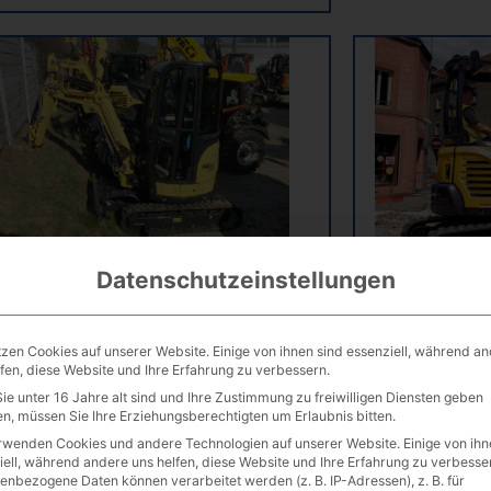
Datenschutzeinstellungen
Minibagger 2,4t
Mini
tzen Cookies auf unserer Website. Einige von ihnen sind essenziell, während a
lfen, diese Website und Ihre Erfahrung zu verbessern.
ie unter 16 Jahre alt sind und Ihre Zustimmung zu freiwilligen Diensten geben
ANMAR VIO33/38 DEVELON DX35ZR
YANMAR VI
n, müssen Sie Ihre Erziehungsberechtigten um Erlaubnis bitten.
Breite:
1380-1550mm
Breite:
rwenden Cookies und andere Technologien auf unserer Website. Einige von ihn
iell, während andere uns helfen, diese Website und Ihre Erfahrung zu verbesse
enbezogene Daten können verarbeitet werden (z. B. IP-Adressen), z. B. für