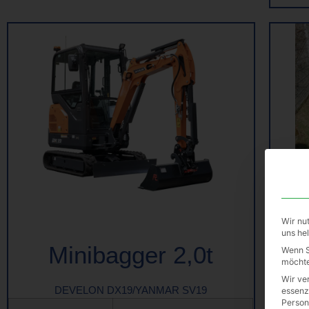
Wir nu
uns he
Minibagger 2,0t
Wenn S
Y
möchte
Wir ve
DEVELON DX19/YANMAR SV19
essenz
Person