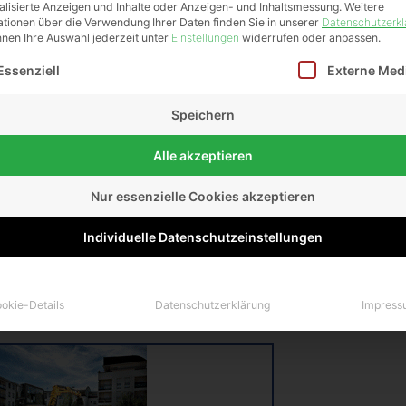
abtiefe:
2465-2480 mm
Grabtiefe:
alisierte Anzeigen und Inhalte oder Anzeigen- und Inhaltsmessung.
Weitere
ationen über die Verwendung Ihrer Daten finden Sie in unserer
Datenschutzerkl
nnen Ihre Auswahl jederzeit unter
Einstellungen
widerrufen oder anpassen.
Höhe:
2360-2480 mm
Höhe:
lgt eine Liste der Service-Gruppen, für die eine Einwilligung e
Essenziell
Externe Med
ewicht:
2200-2400 kg
Gewicht:
Speichern
SWE:
MS03 / HS03
SWE:
Alle akzeptieren
Mietpreis pro Tag:
M
Nur essenzielle Cookies akzeptieren
Tag: 150,00 €
Woche: 130,00 €
Individuelle Datenschutzeinstellungen
Monat: 120,00 €
okie-Details
Datenschutzerklärung
Impress