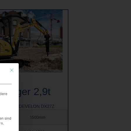
Mit diesem Button wird der Dialog geschlossen. Seine Funktionalität ist i
bagger 2,9t
ndere
O26/27 / DEVELON DX27Z
1500mm
en sind
rn.