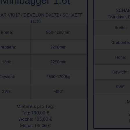
Minibagger 1,6t
SCHAEF
AR VIO17 / DEVELON DX17Z / SCHAEFF
Twindrive, D
TC16
Breite:
Breite:
950-1280mm
Grabtiefe:
rabtiefe:
2200mm
Höhe:
Höhe:
2290mm
Gewicht:
Gewicht:
1500-1700kg
SWE:
SWE:
MS01
M
Mietpreis pro Tag:
Tag: 130,00 €
Woche: 105,00 €
Monat: 95,00 €