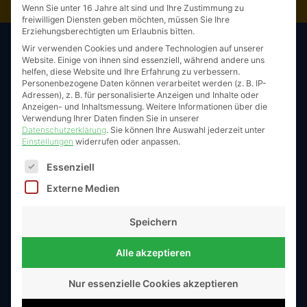
unseren Service unter: +49 791 946 006 - 0
Wenn Sie unter 16 Jahre alt sind und Ihre Zustimmung zu
freiwilligen Diensten geben möchten, müssen Sie Ihre
Erziehungsberechtigten um Erlaubnis bitten.
Verkauf, Service und Vermietung von Baumaschinen
Wir verwenden Cookies und andere Technologien auf unserer
Website. Einige von ihnen sind essenziell, während andere uns
verschiedener Hersteller; Ersatzteilservice / Verschleißteile,
helfen, diese Website und Ihre Erfahrung zu verbessern.
Hydraulikservice, Gummiketten, Zubehör, Service,
Personenbezogene Daten können verarbeitet werden (z. B. IP-
Adressen), z. B. für personalisierte Anzeigen und Inhalte oder
Fachkompetenz und individuelle Beratung – wir sind für Dich
Anzeigen- und Inhaltsmessung.
Weitere Informationen über die
da.
Verwendung Ihrer Daten finden Sie in unserer
Datenschutzerklärung
.
Sie können Ihre Auswahl jederzeit unter
Einstellungen
widerrufen oder anpassen.
Produkte
Es folgt eine Liste der Service-Gruppen, für die eine Einw
Essenziell
Externe Medien
Neue Maschinen
Gebrauchte Maschinen
Speichern
Mietpark
Service
Alle akzeptieren
Über uns
Nur essenzielle Cookies akzeptieren
Unser Team