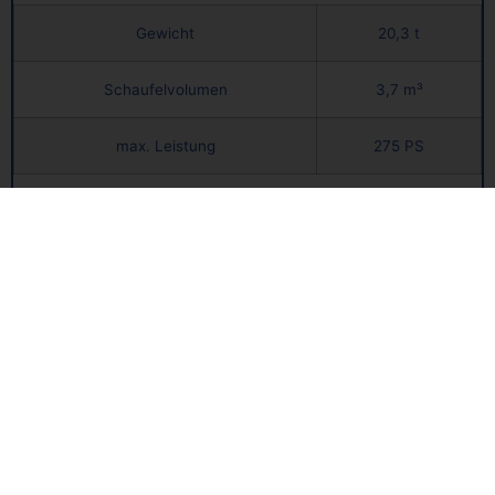
Gewicht
20,3 t
Schaufelvolumen
3,7 m³
max. Leistung
275 PS
Mehr Erfahren