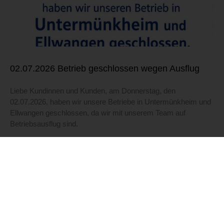
02.07.2026 Betrieb geschlossen wegen Ausflug
Liebe Kundinnen und Kunden, am Donnerstag, den
02.07.2026, haben wir unsere Betriebe in Untermünkheim und
Ellwangen geschlossen, da wir mit unserem Team auf
Betriebsausflug sind.