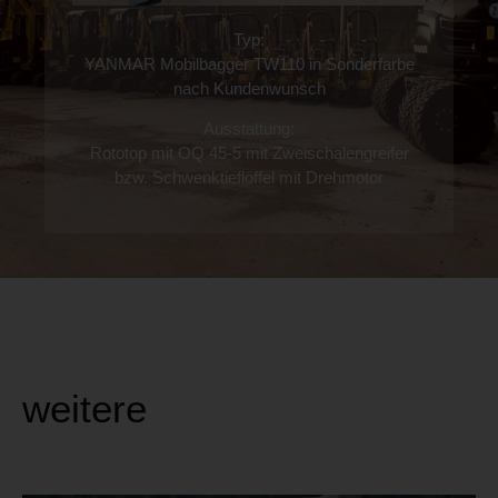
Typ:
YANMAR Mobilbagger TW110 in Sonderfarbe
nach Kundenwunsch
Ausstattung:
Rototop mit OQ 45-5 mit Zweischalengreifer
bzw. Schwenktieflöffel mit Drehmotor
weitere