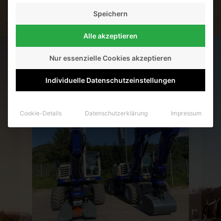
Speichern
Alle akzeptieren
Nur essenzielle Cookies akzeptieren
AM 25.08.2021 KONNTEN WIR DIESE
2 MASCHINEN AN UNSEREN KUNDEN
ÜBERGEBEN.
Individuelle Datenschutzeinstellungen
Cookie-Details
Datenschutzerklärung
Impressum