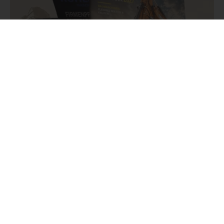
Neues Mietparkheft / Firmenprofil
Unser neues Firmenprofil & Mietparkheft ist da! Ab sofort
online auf unserer Website verfügbar: www.ruehle-
maschinenpark.de unter dem Menüpunkt „Mietpark“ 📖 Oder
sichert euch euer Exemplar